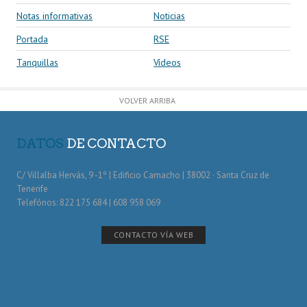
Notas informativas
Noticias
Portada
RSE
Tanquillas
Vídeos
VOLVER ARRIBA
DATOS
DE CONTACTO
C/ Villalba Hervás, 9 -1º | Edificio Camacho | 38002 · Santa Cruz de
Tenerife
Telefónos: 822 175 684 | 608 958 069
CONTACTO VÍA WEB