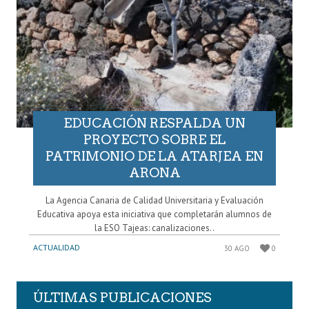
EDUCACIÓN RESPALDA UN
PROYECTO SOBRE EL
PATRIMONIO DE LA ATARJEA EN
ARONA
La Agencia Canaria de Calidad Universitaria y Evaluación
Educativa apoya esta iniciativa que completarán alumnos de
la ESO Tajeas: canalizaciones..
ACTUALIDAD
30 AGO
0
ÚLTIMAS PUBLICACIONES