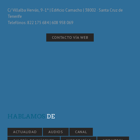
C/ Villalba Hervás, 9 -1º | Edificio Camacho | 38002 · Santa Cruz de
Tenerife
Telefónos: 822 175 684 | 608 958 069
CONTACTO VÍA WEB
HABLAMOS
DE
ACTUALIDAD
AUDIOS
CANAL