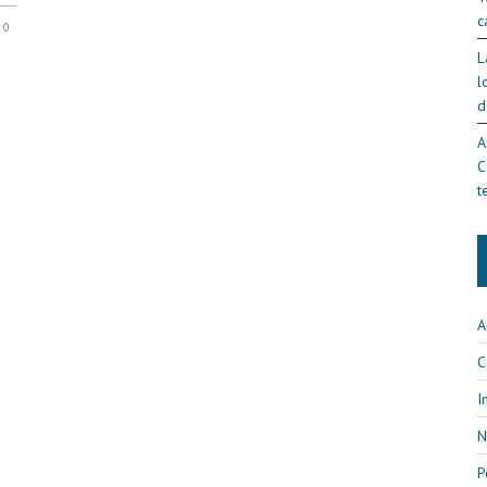
c
0
L
l
d
A
C
t
A
C
I
N
P