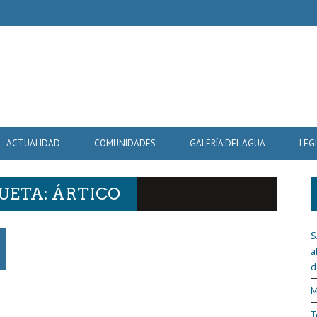
ACTUALIDAD
COMUNIDADES
GALERÍA DEL AGUA
LEG
UETA: ÁRTICO
S
a
d
M
.
T