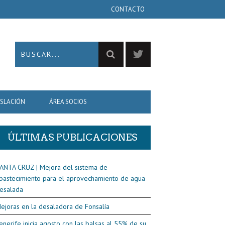
CONTACTO
ISLACIÓN
ÁREA SOCIOS
ÚLTIMAS PUBLICACIONES
ANTA CRUZ | Mejora del sistema de
bastecimiento para el aprovechamiento de agua
esalada
ejoras en la desaladora de Fonsalía
enerife inicia agosto con las balsas al 55% de su