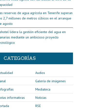
apacidad
as reservas de agua agrícola en Tenerife superan
os 2,7 millones de metros cúbicos en el arranque
e agosto
shotel lidera la gestión eficiente del agua en
anarias mediante un ambicioso proyecto
ecnológico
CATEGORÍAS
ctualidad
Audios
anal
Galería de imágenes
nfografías
Mediateca
otas informativas
Noticias
ortada
RSE