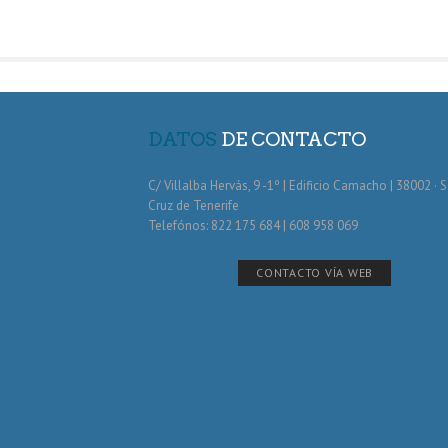
DATOS
DE CONTACTO
C/ Villalba Hervás, 9 -1º | Edificio Camacho | 38002 · 
Cruz de Tenerife
Telefónos: 822 175 684 | 608 958 069
CONTACTO VÍA WEB