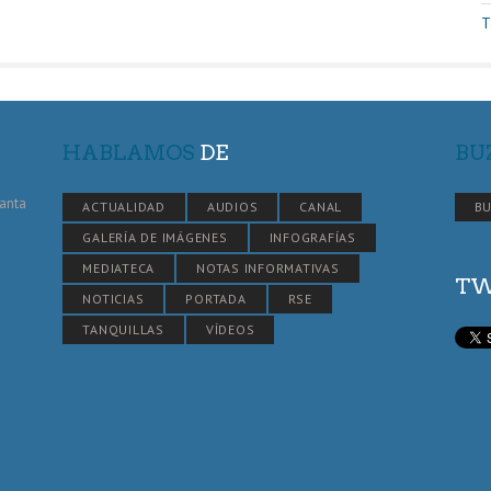
T
HABLAMOS
DE
BU
Santa
ACTUALIDAD
AUDIOS
CANAL
BU
GALERÍA DE IMÁGENES
INFOGRAFÍAS
MEDIATECA
NOTAS INFORMATIVAS
TW
NOTICIAS
PORTADA
RSE
TANQUILLAS
VÍDEOS