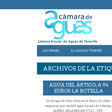
SECONDARY
NAVIGATION
PRIMARY
LA CÁMARA
EL AGUA EN TENERIFE
NAVIGATION
ARCHIVOS DE LA ETIQ
AGUA DEL ÁRTICO, A 94
EUROS LA BOTELLA
Un bloque de hielo flota en el Ártico. En vídeo,
empresas que venden agua sacada de icebergs
ALFRED-WEGENER-INSTITUT / EPV..