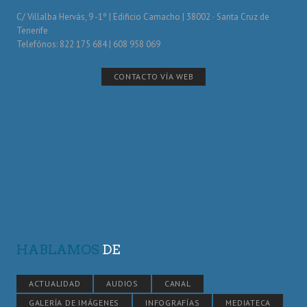
C/ Villalba Hervás, 9 -1º | Edificio Camacho | 38002 · Santa Cruz de
Tenerife
Telefónos: 822 175 684 | 608 958 069
CONTACTO VÍA WEB
HABLAMOS
DE
ACTUALIDAD
AUDIOS
CANAL
GALERÍA DE IMÁGENES
INFOGRAFÍAS
MEDIATECA