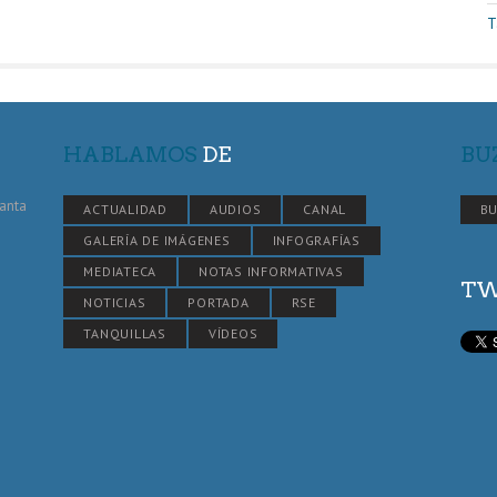
T
HABLAMOS
DE
BU
Santa
ACTUALIDAD
AUDIOS
CANAL
BU
GALERÍA DE IMÁGENES
INFOGRAFÍAS
MEDIATECA
NOTAS INFORMATIVAS
TW
NOTICIAS
PORTADA
RSE
TANQUILLAS
VÍDEOS