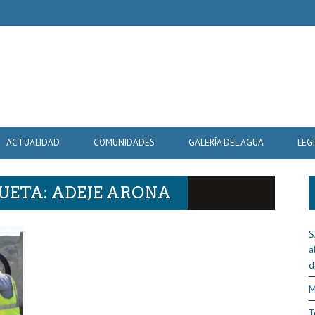
ACTUALIDAD
COMUNIDADES
GALERÍA DEL AGUA
LEG
UETA: ADEJE ARONA
S
a
d
M
T