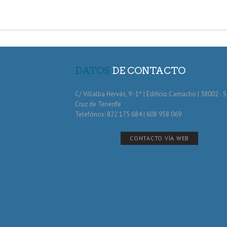
DATOS
DE CONTACTO
C/ Villalba Hervás, 9 -1º | Edificio Camacho | 38002 · 
Cruz de Tenerife
Telefónos: 822 175 684 | 608 958 069
CONTACTO VÍA WEB