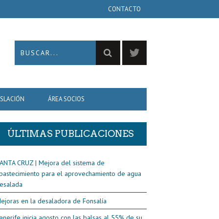
CONTACTO
ISLACIÓN
ÁREA SOCIOS
ÚLTIMAS PUBLICACIONES
ANTA CRUZ | Mejora del sistema de
bastecimiento para el aprovechamiento de agua
esalada
ejoras en la desaladora de Fonsalía
enerife inicia agosto con las balsas al 55% de su