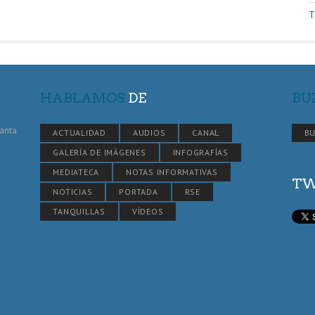
T
HABLAMOS
DE
BU
Santa
ACTUALIDAD
AUDIOS
CANAL
BU
GALERÍA DE IMÁGENES
INFOGRAFÍAS
MEDIATECA
NOTAS INFORMATIVAS
TW
NOTICIAS
PORTADA
RSE
TANQUILLAS
VÍDEOS