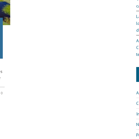
c
L
l
d
A
C
t
es
e
A
0
C
I
N
P