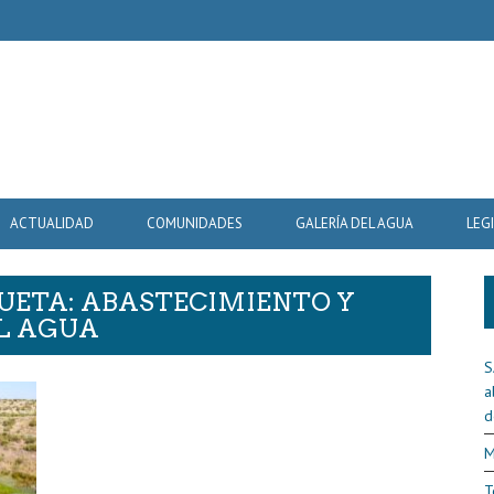
ACTUALIDAD
COMUNIDADES
GALERÍA DEL AGUA
LEG
QUETA: ABASTECIMIENTO Y
L AGUA
S
a
d
M
T