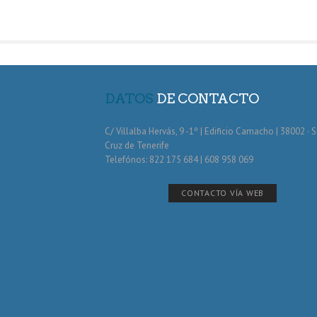
DATOS
DE CONTACTO
C/ Villalba Hervás, 9 -1º | Edificio Camacho | 38002 · 
Cruz de Tenerife
Telefónos: 822 175 684 | 608 958 069
CONTACTO VÍA WEB