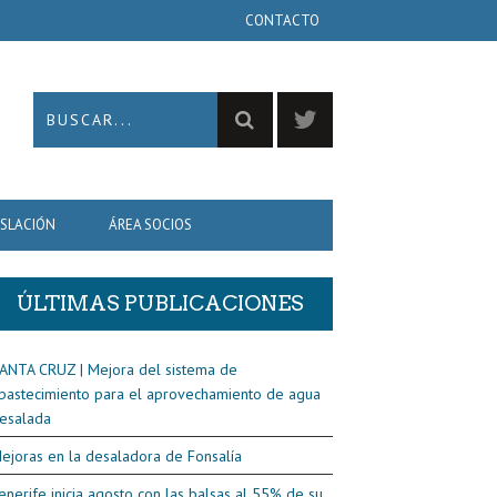
CONTACTO
ISLACIÓN
ÁREA SOCIOS
ÚLTIMAS PUBLICACIONES
ANTA CRUZ | Mejora del sistema de
bastecimiento para el aprovechamiento de agua
esalada
ejoras en la desaladora de Fonsalía
enerife inicia agosto con las balsas al 55% de su