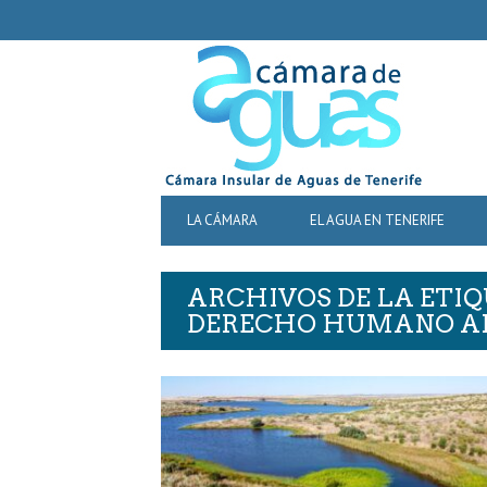
SECONDARY
NAVIGATION
PRIMARY
LA CÁMARA
EL AGUA EN TENERIFE
NAVIGATION
ARCHIVOS DE LA ETI
DERECHO HUMANO A