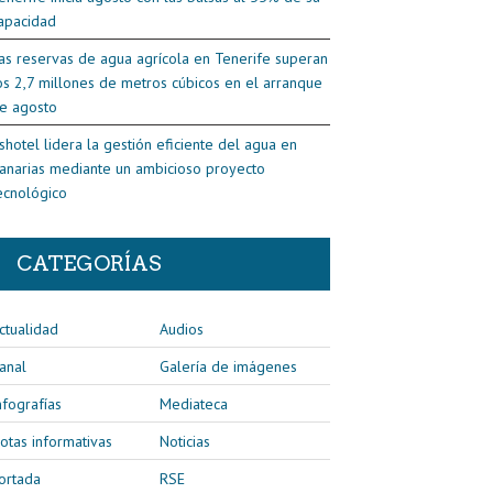
apacidad
as reservas de agua agrícola en Tenerife superan
os 2,7 millones de metros cúbicos en el arranque
e agosto
shotel lidera la gestión eficiente del agua en
anarias mediante un ambicioso proyecto
ecnológico
CATEGORÍAS
ctualidad
Audios
anal
Galería de imágenes
nfografías
Mediateca
otas informativas
Noticias
ortada
RSE