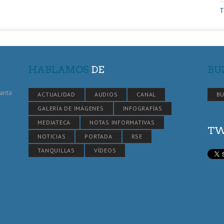
T
HABLAMOS
DE
BU
Santa
ACTUALIDAD
AUDIOS
CANAL
BU
GALERÍA DE IMÁGENES
INFOGRAFÍAS
MEDIATECA
NOTAS INFORMATIVAS
TW
NOTICIAS
PORTADA
RSE
TANQUILLAS
VÍDEOS