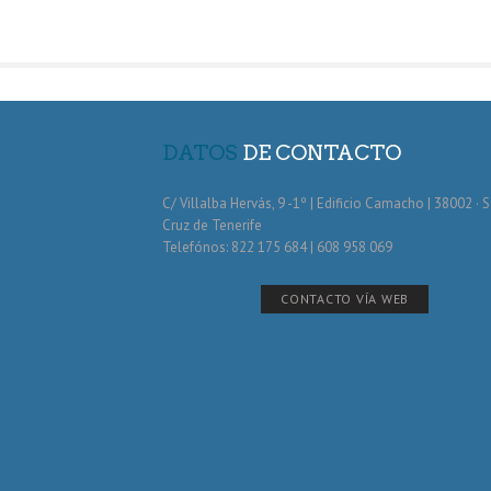
DATOS
DE CONTACTO
C/ Villalba Hervás, 9 -1º | Edificio Camacho | 38002 · 
Cruz de Tenerife
Telefónos: 822 175 684 | 608 958 069
CONTACTO VÍA WEB