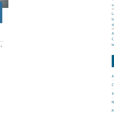
c
L
l
d
A
C
t
0
A
C
I
N
P