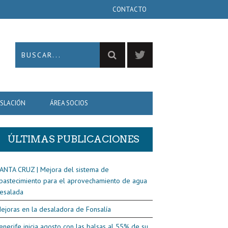
CONTACTO
ISLACIÓN
ÁREA SOCIOS
ÚLTIMAS PUBLICACIONES
ANTA CRUZ | Mejora del sistema de
bastecimiento para el aprovechamiento de agua
esalada
ejoras en la desaladora de Fonsalía
enerife inicia agosto con las balsas al 55% de su