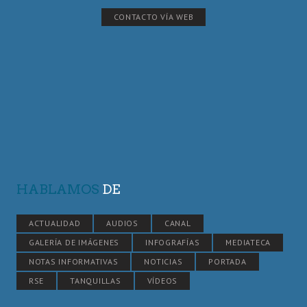
CONTACTO VÍA WEB
HABLAMOS
DE
ACTUALIDAD
AUDIOS
CANAL
GALERÍA DE IMÁGENES
INFOGRAFÍAS
MEDIATECA
NOTAS INFORMATIVAS
NOTICIAS
PORTADA
RSE
TANQUILLAS
VÍDEOS